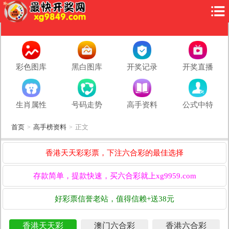
彩色图库
黑白图库
开奖记录
开奖直播
生肖属性
号码走势
高手资料
公式中特
首页
高手榜资料
正文
>
>
香港天天彩彩票，下注六合彩的最佳选择
存款简单，提款快速，买六合彩就上xg9959.com
好彩票信誉老站，值得信赖+送38元