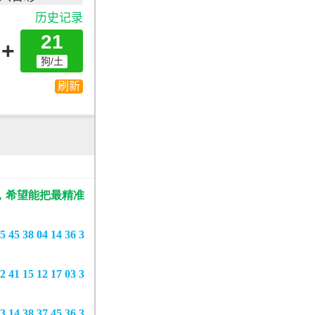
，希望能把最精准
5 45 38 04 14 36 3
2 41 15 12 17 03 3
3 14 38 37 45 36 3