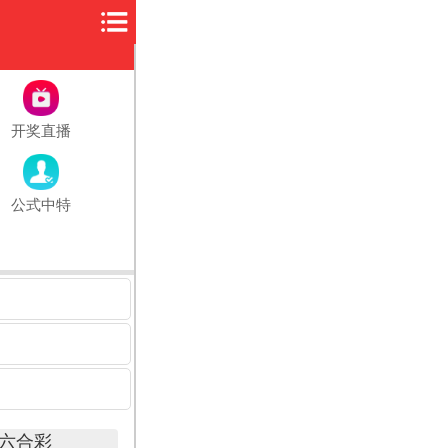
开奖直播
公式中特