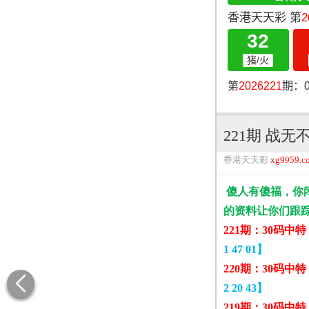
221期 战
香港天天彩
xg9959.c
傻人有傻福，你
的资料让你们跟
221期：30码中
1 47 01】
220期：30码中
2 20 43】
219期：30码中