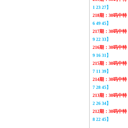
1 23 27】
218期：30码中
6 49 45】
217期：30码中
9 22 33】
216期：30码中
9 16 31】
215期：30码中
7 11 39】
214期：30码中
7 28 45】
213期：30码中
2 26 34】
212期：30码中
8 22 45】