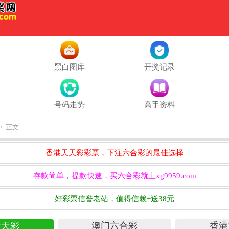
黑白图库
开奖记录
号码走势
高手资料
正文
>
香港天天彩彩票，下注六合彩的最佳选择
存款简单，提款快速，买六合彩就上xg9959.com
好彩票信誉老站，值得信赖+送38元