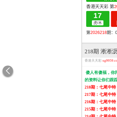
218期 淅
香港天天彩
xg9959.c
傻人有傻福，你
的资料让你们跟
218期：七尾中
217期：七尾中
216期：七尾中
215期：七尾中
214期：七尾中