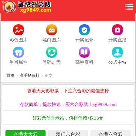
彩色图库
黑白图库
开奖记录
开奖直播
生肖属性
号码走势
高手资料
公式中特
首页
高手榜资料
正文
>
>
香港天天彩彩票，下注六合彩的最佳选择
存款简单，提款快速，买六合彩就上xg9959.com
好彩票信誉老站，值得信赖+送38元