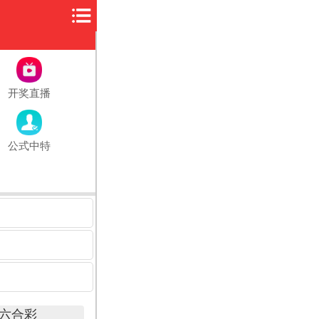
开奖直播
公式中特