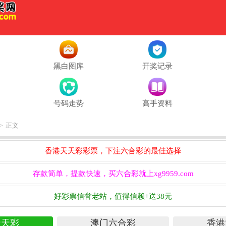
黑白图库
开奖记录
号码走势
高手资料
正文
>
香港天天彩彩票，下注六合彩的最佳选择
存款简单，提款快速，买六合彩就上xg9959.com
好彩票信誉老站，值得信赖+送38元